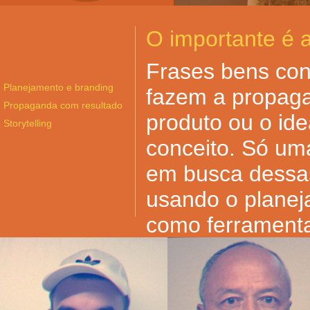
O importante é a 
Frases bens con
Planejamento e branding
fazem a propaga
Propaganda com resultado
produto ou o ide
Storytelling
conceito. Só uma
em busca dessas
usando o planej
como ferramenta
as imagens atu
destaque ao per